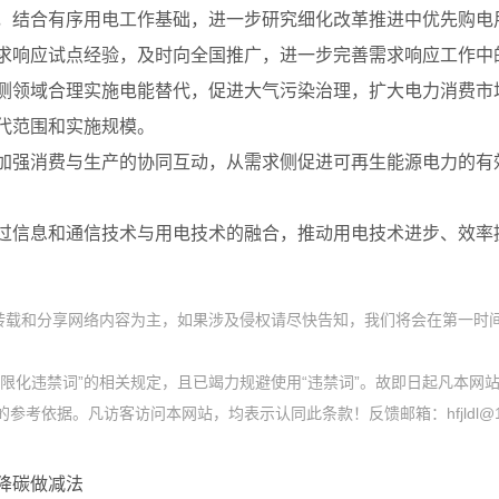
，结合有序用电工作基础，进一步研究细化改革推进中优先购电
求响应试点经验，及时向全国推广，进一步完善需求响应工作中
侧领域合理实施电能替代，促进大气污染治理，扩大电力消费市
代范围和实施规模。
加强消费与生产的协同互动，从需求侧促进可再生能源电力的有
过信息和通信技术与用电技术的融合，推动用电技术进步、效率
、转载和分享网络内容为主，如果涉及侵权请尽快告知，我们将会在第一时
限化违禁词”的相关规定，且已竭力规避使用“违禁词”。故即日起凡本网站
依据。凡访客访问本网站，均表示认同此条款！反馈邮箱：hfjldl@12
降碳做减法